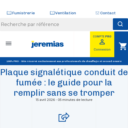
Panneau de gestion des cookies
Fumistrerie
Ventilation
Contact
COMPTE
PRO
Skip
perm_identity
shopping_cart
to
RETOUR
Connexion
content
RÉGLEMENTATION
100% PRO - Site réservé exclusivement aux professionnels du chauffage et second oeuvre
Plaque signalétique conduit de
fumée : le guide pour la
remplir sans se tromper
15 avril 2026
-
05 minutes de lecture