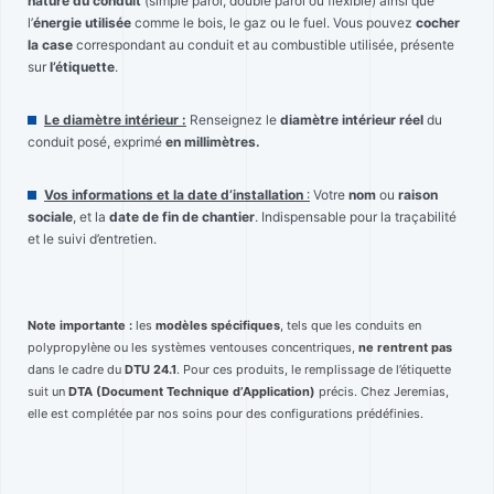
nature du conduit
(simple paroi, double paroi ou flexible) ainsi que
l’
énergie utilisée
comme le bois, le gaz ou le fuel. Vous pouvez
cocher
la case
correspondant au conduit et au combustible utilisée, présente
sur
l’étiquette
.
Le diamètre intérieur :
Renseignez le
diamètre intérieur réel
du
conduit posé, exprimé
en millimètres.
Vos informations et la date d’installation
:
Votre
nom
ou
raison
sociale
, et la
date de fin de chantier
. Indispensable pour la traçabilité
et le suivi d’entretien.
Note importante :
les
modèles spécifiques
, tels que les conduits en
polypropylène ou les systèmes ventouses concentriques,
ne rentrent pas
dans le cadre du
DTU 24.1
. Pour ces produits, le remplissage de l’étiquette
suit un
DTA (Document Technique d’Application)
précis. Chez Jeremias,
elle est complétée par nos soins pour des configurations prédéfinies.