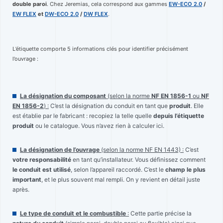
double paroi
. Chez Jeremias, cela correspond aux gammes
EW-ECO 2.0
/
EW FLEX
et
DW-ECO 2.0
/
DW FLEX
.
L’étiquette comporte 5 informations clés pour identifier précisément
l’ouvrage :
La désignation du composant
(selon la norme
NF
EN 1856-1
ou
NF
EN 1856-2
) :
C’est la désignation du conduit en tant que
produit
. Elle
est établie par le fabricant : recopiez la telle quelle
depuis l’étiquette
produit
ou le catalogue. Vous n’avez rien à calculer ici.
La désignation de l’ouvrage
(selon la norme NF EN 1443) :
C’est
votre responsabilité
en tant qu’installateur. Vous définissez comment
le conduit est utilisé
, selon l’appareil raccordé. C’est le
champ le plus
important
, et le plus souvent mal rempli. On y revient en détail juste
après.
Le type de conduit et le combustible
:
Cette partie précise la