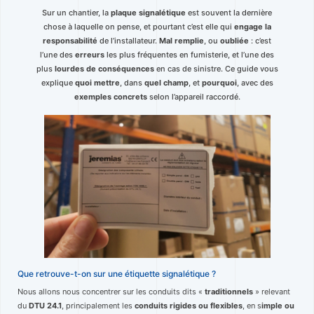
Sur un chantier, la
plaque signalétique
est souvent la dernière
chose à laquelle on pense, et pourtant c’est elle qui
engage la
responsabilité
de l’installateur.
Mal remplie
, ou
oubliée
: c’est
l’une des
erreurs
les plus fréquentes en fumisterie, et l’une des
plus
lourdes de conséquences
en cas de sinistre. Ce guide vous
explique
quoi mettre
, dans
quel champ
, et
pourquoi
, avec des
exemples concrets
selon l’appareil raccordé.
Que retrouve-t-on sur une étiquette signalétique ?
Nous allons nous concentrer sur les conduits dits «
traditionnels
» relevant
du
DTU 24.1
, principalement les
conduits rigides ou flexibles
, en s
imple ou