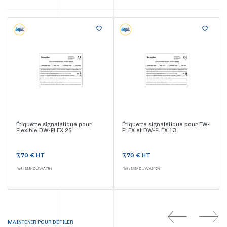
Étiquette signalétique pour
Étiquette signalétique pour EW-
Flexible DW-FLEX 25
FLEX et DW-FLEX 13
Prix
Prix
7,70 €
HT
7,70 €
HT
Ref : 665-ZUWA784
Ref : 665-ZUWA1424
MAINTENIR POUR DÉFILER