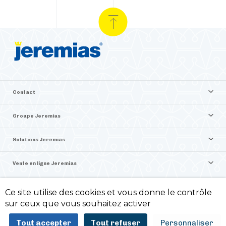
Contact
Groupe Jeremias
Solutions Jeremias
Vente en ligne Jeremias
Ce site utilise des cookies et vous donne le contrôle
©2026 Jeremias France
sur ceux que vous souhaitez activer
Politique de confidentialité -
Mentions légales -
Tout accepter
Tout refuser
Personnaliser
ITIS Commerce