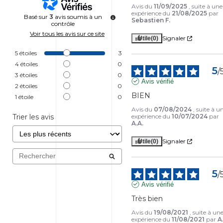
Avis du
11/09/2025
, suite à une
expérience du
21/08/2025
par
Basé sur
3
avis soumis à un
Sebastien F.
contrôle
Voir tous les avis sur ce site
Signaler
Utile
(0)
5
étoiles
3
4
étoiles
0
5
/
3
étoiles
0
Avis vérifié
2
étoiles
0
BIEN
1
étoile
0
Avis du
07/08/2024
, suite à u
Trier les avis
expérience du
10/07/2024
par
A.A.
Signaler
Utile
(0)
5
/
Avis vérifié
Très bien
Avis du
19/08/2021
, suite à un
expérience du
11/08/2021
par
A