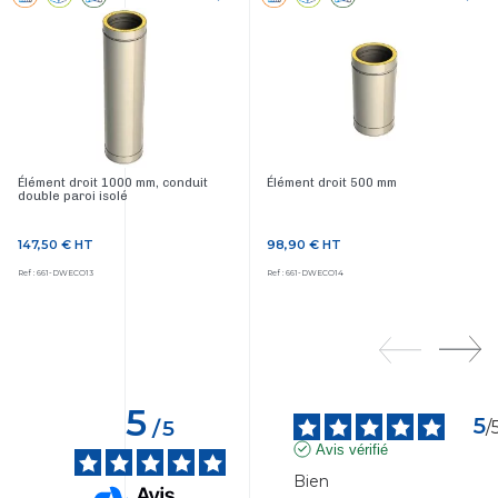
Élément droit 1000 mm, conduit
Élément droit 500 mm
double paroi isolé
147,50 €
HT
98,90 €
HT
Prix
Prix
Ref : 661-DWECO13
Ref : 661-DWECO14
5
5
/
5
/
Avis vérifié
Bien