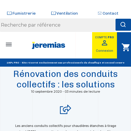
Panneau de gestion des cookies
Fumistrerie
Ventilation
Contact
COMPTE
PRO
Skip
perm_identity
shopping_cart
to
RETOUR
Connexion
content
SOLUTION 3CEP
100% PRO - Site réservé exclusivement aux professionnels du chauffage et second oeuvre
Rénovation des conduits
collectifs : les solutions
10 septembre 2020
-
03 minutes de lecture
Les anciens conduits collectifs pour chaudières étanches à tirage