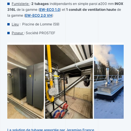
Fumisterie
:
2 tubages
indépendants en simple paroi ø200 mm
INOX
316L
de la gamme (
EW-ECO 1.0
) et
1 conduit de ventilation haute
de
la gamme (
EW-ECO 2.0 VH
)
Lieu
: Piscine de Lomme (59)
Poseur
: Société PROSTEF
La solution de tubage apportée par Jeremias France