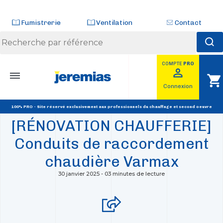
Panneau de gestion des cookies
Fumistrerie
Ventilation
Contact
COMPTE
PRO
Skip
perm_identity
shopping_cart
to
RETOUR
Connexion
content
SOLUTION CHAUFFERIE
100% PRO - Site réservé exclusivement aux professionnels du chauffage et second oeuvre
[RÉNOVATION CHAUFFERIE]
Conduits de raccordement
chaudière Varmax
30 janvier 2025
-
03 minutes de lecture