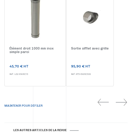
Élément droit 1000 mm inox
Sortie sifflet avec grille
simple paroi
Prix
Prix
45,70 €
HT
95,90 €
HT
Ref : L02-EWEC13
Ref : 673-EWEC532
MAINTENIR POUR DÉFILER
LES AUTRES ARTICLES DE LA REVUE