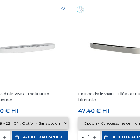
e d'air VMC - Isola auto
Entrée d'air VMC - Filéa 30 a
cieuse
filtrante
40 €
HT
Prix
47,40 €
HT
-
AJOUTER AU PANIER
AJOUTER AU 