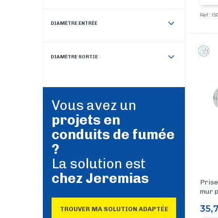
Ref : I
DIAMÈTRE ENTRÉE
DIAMÈTRE SORTIE
Vous avez un
projets en
conduits de fumée
?
La solution est
chez Jeremias
Prise
mur 
Prix
35,
TROUVER MA SOLUTION ADAPTÉE