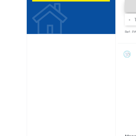
-
Ref : P