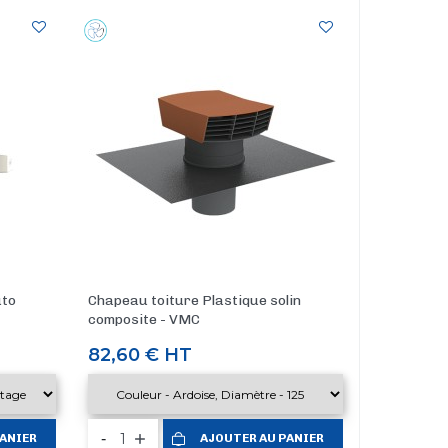
uto
Chapeau toiture Plastique solin
composite - VMC
Prix
82,60 €
HT
-
PANIER
AJOUTER AU PANIER