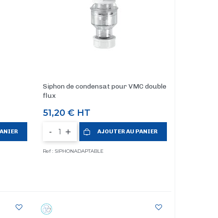
Siphon de condensat pour VMC double
flux
Prix
51,20 €
HT
-
PANIER
AJOUTER AU PANIER
Ref : SIPHONADAPTABLE