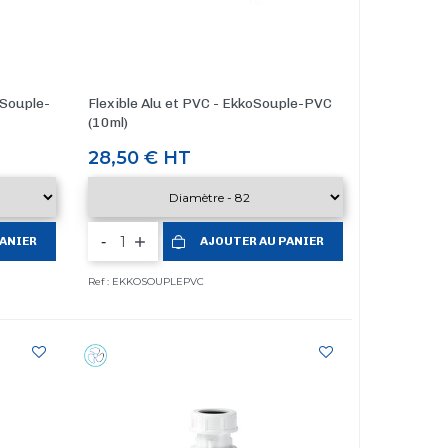
oSouple-
Flexible Alu et PVC - EkkoSouple-PVC
(10ml)
Prix
28,50 €
HT
-
PANIER
AJOUTER AU PANIER
Ref : EKKOSOUPLEPVC