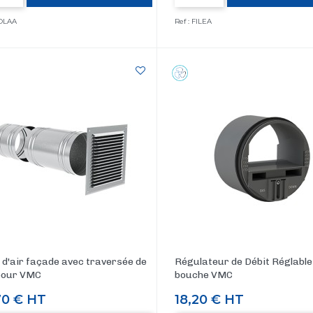
SOLAA
Ref : FILEA
 d'air façade avec traversée de
Régulateur de Débit Réglable
pour VMC
bouche VMC
70 €
HT
Prix
18,20 €
HT