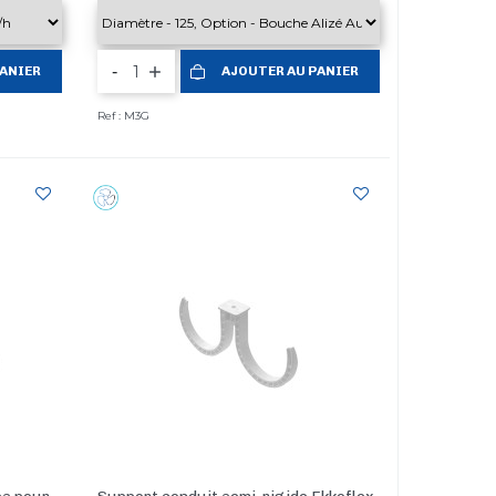
-
PANIER
AJOUTER AU PANIER
Ref : M3G