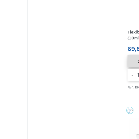
Flexi
(10ml
Prix
69,
-
Ref : 