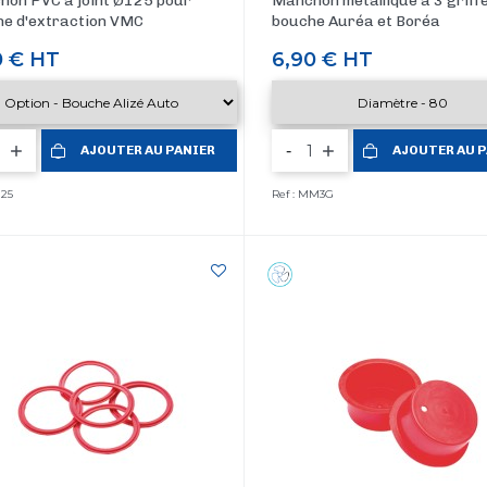
on PVC à joint Ø125 pour
Manchon métallique à 3 griff
e d'extraction VMC
bouche Auréa et Boréa
0 €
HT
Prix
6,90 €
HT
-
AJOUTER AU PANIER
AJOUTER AU 
125
Ref : MM3G