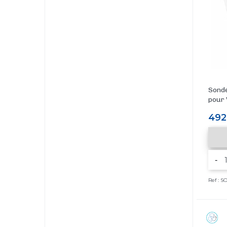
Sonde
pour 
Prix
492
-
Ref : 