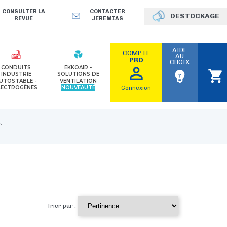
CONSULTER LA
CONTACTER
DESTOCKAGE
REVUE
JEREMIAS
AIDE
COMPTE
AU
PRO
CHOIX
perm_identity
CONDUITS
EKKOAIR -
shopping_cart
emoji_objects
INDUSTRIE
SOLUTIONS DE
UTOSTABLE -
VENTILATION
LECTROGÈNES
NOUVEAUTÉ
Connexion
Trier par :