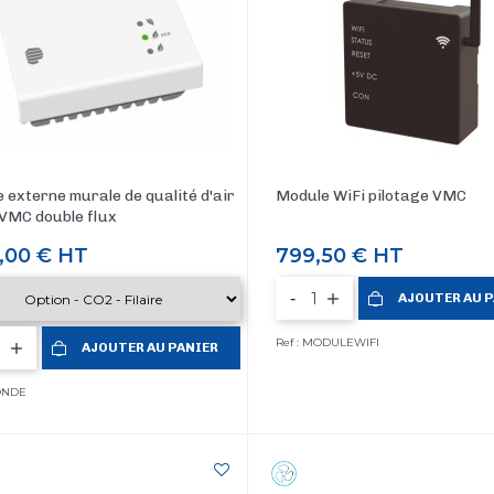
 externe murale de qualité d'air
Module WiFi pilotage VMC
VMC double flux
,00 €
HT
Prix
799,50 €
HT
-
AJOUTER AU 
Ref : MODULEWIFI
AJOUTER AU PANIER
SONDE