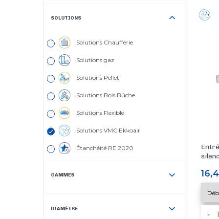
SOLUTIONS
Solutions Chaufferie
Solutions gaz
Solutions Pellet
Solutions Bois Bûche
Solutions Flexible
Solutions VMC Ekkoair
Entré
Étanchéité RE 2020
silen
Prix
16,
GAMMES
DIAMÈTRE
-