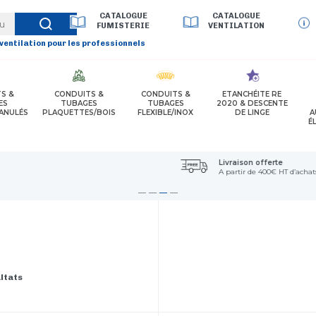
CATALOGUE
CATALOGUE
FUMISTERIE
VENTILATION
 ventilation pour les professionnels
S &
CONDUITS &
CONDUITS &
ETANCHÉITE RE
ES
TUBAGES
TUBAGES
2020 & DESCENTE
ANULÉS
PLAQUETTES/BOIS
FLEXIBLE/INOX
DE LINGE
A
É
Livraison offerte
A partir de 400€ HT d’achats
ltats