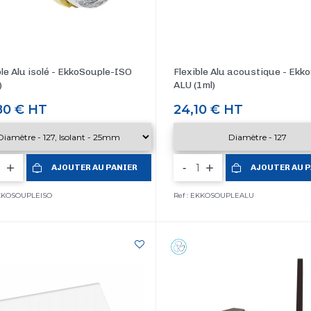
ble Alu isolé - EkkoSouple-ISO
Flexible Alu acoustique - Ekk
)
ALU (1ml)
80 €
HT
Prix
24,10 €
HT
-
AJOUTER AU PANIER
AJOUTER AU 
EKKOSOUPLEISO
Ref : EKKOSOUPLEALU