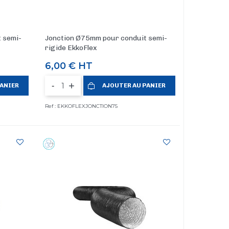
 semi-
Jonction Ø75mm pour conduit semi-
rigide EkkoFlex
Prix
6,00 €
HT
-
PANIER
AJOUTER AU PANIER
Ref : EKKOFLEXJONCTION75