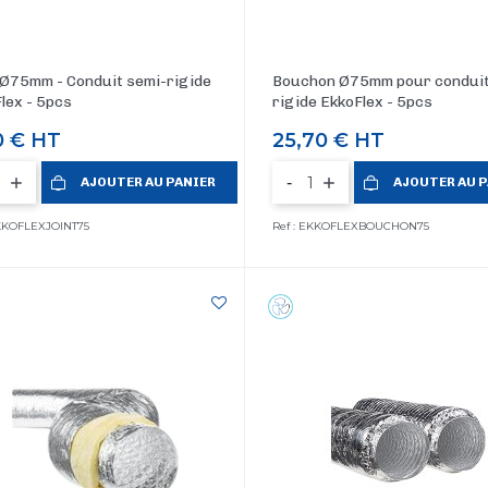
 Ø75mm - Conduit semi-rigide
Bouchon Ø75mm pour conduit
lex - 5pcs
rigide EkkoFlex - 5pcs
0 €
HT
Prix
25,70 €
HT
-
AJOUTER AU PANIER
AJOUTER AU 
EKKOFLEXJOINT75
Ref : EKKOFLEXBOUCHON75