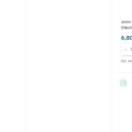
Joint
EkkoF
Prix
6,8
-
Ref : 