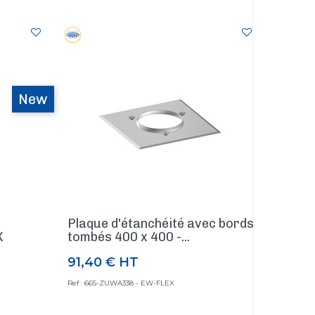
New
Plaque d'étanchéité avec bords
X
tombés 400 x 400 -...
91,40 €
HT
Prix
Ref : 665-ZUWA338 - EW-FLEX