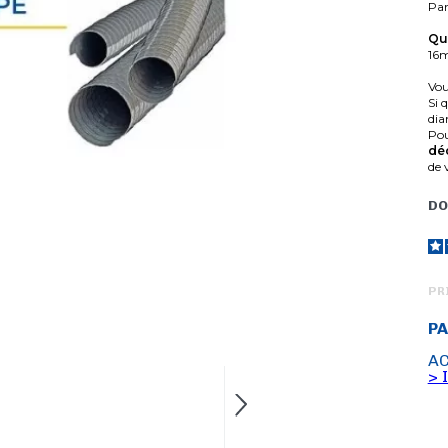
Par
Qu
16m
Vou
Si 
dia
Pou
dé
de 
DO
PR
PA
AC
> 