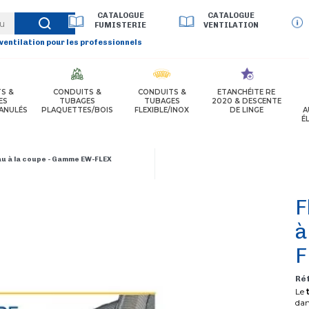
CATALOGUE
CATALOGUE
FUMISTERIE
VENTILATION
 ventilation pour les professionnels
S &
CONDUITS &
CONDUITS &
ETANCHÉITE RE
ES
TUBAGES
TUBAGES
2020 & DESCENTE
ANULÉS
PLAQUETTES/BOIS
FLEXIBLE/INOX
DE LINGE
A
É
eau à la coupe - Gamme EW-FLEX
F
à
F
Ré
Le
t
dan