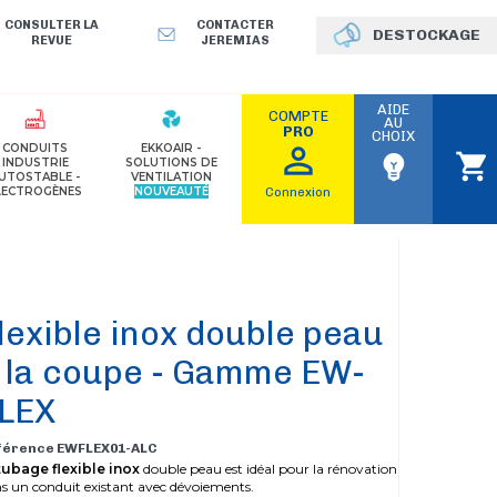
CONSULTER LA
CONTACTER
DESTOCKAGE
REVUE
JEREMIAS
AIDE
COMPTE
AU
PRO
CHOIX
perm_identity
CONDUITS
EKKOAIR -
shopping_cart
emoji_objects
INDUSTRIE
SOLUTIONS DE
UTOSTABLE -
VENTILATION
LECTROGÈNES
NOUVEAUTÉ
Connexion
lexible inox double peau
 la coupe - Gamme EW-
LEX
férence EWFLEX01-ALC
ubage flexible inox
double peau est idéal pour la rénovation
s un conduit existant avec dévoiements.