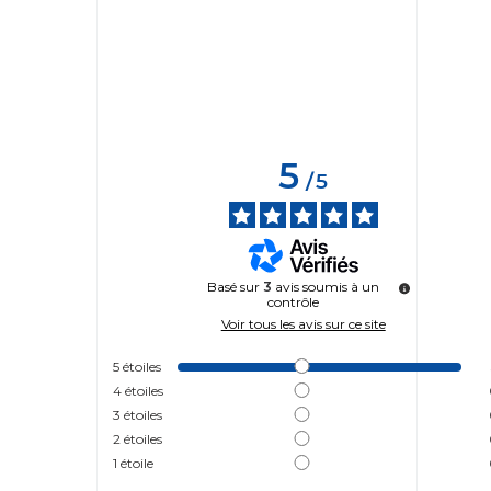
5
/
5
Basé sur
3
avis soumis à un
contrôle
Voir tous les avis sur ce site
5
étoiles
4
étoiles
3
étoiles
2
étoiles
1
étoile