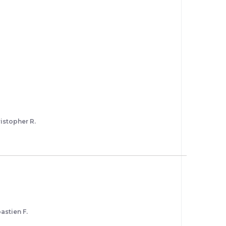
istopher R.
astien F.