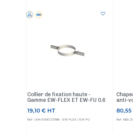
Collier de fixation haute -
Chapea
Gamme EW-FLEX ET EW-FU 0.6
anti-vo
19,10 €
HT
80,55
Prix
Prix
Ref : U04-EWECO1188 - EW-FLEX / EW-FU
Ref : 665