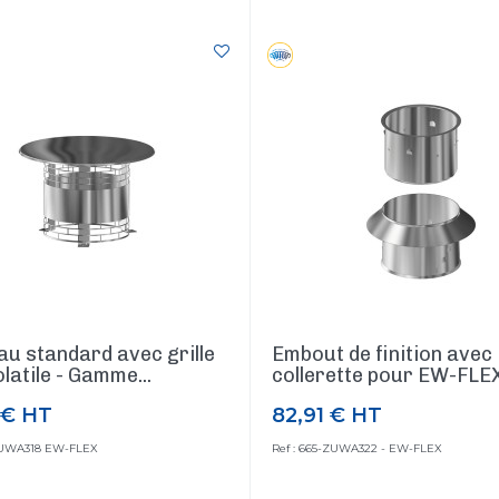
u standard avec grille
Embout de finition avec
latile - Gamme...
collerette pour EW-FLE
 €
HT
82,91 €
HT
Prix
-ZUWA318 EW-FLEX
Ref : 665-ZUWA322 - EW-FLEX