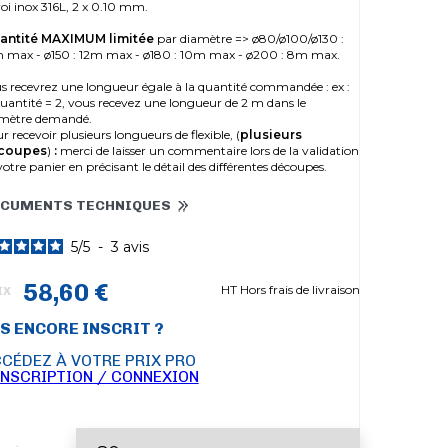
oi inox 316L, 2 x 0.10 mm.
antité MAXIMUM
limitée
par diamètre => ø80/ø100/ø130 :
 max - ø150 : 12m max - ø180 : 10m max - ø200 : 8m max.
s recevrez une longueur égale à la quantité commandée : ex :
quantité = 2, vous recevez une longueur de 2 m dans le
mètre demandé.
r recevoir plusieurs longueurs de flexible, (
plusieurs
coupes
)
:
merci de laisser un commentaire lors de la validation
votre panier en précisant le détail des différentes découpes.
CUMENTS TECHNIQUES
5
/
5
-
3
avis
58,60 €
HT Hors frais de livraison
IX
S ENCORE INSCRIT ?
CÉDEZ À VOTRE PRIX PRO
INSCRIPTION / CONNEXION