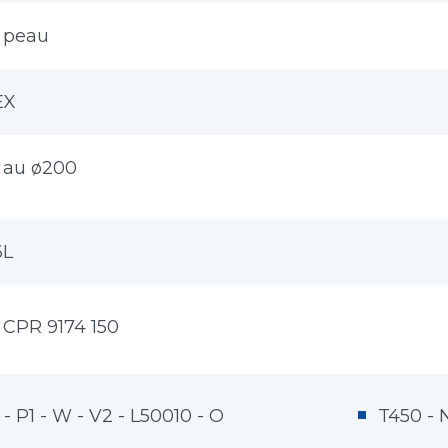
 peau
EX
 au ø200
6L
 CPR 9174 150
- P1 - W - V2 - L50010 - O
T450 - N