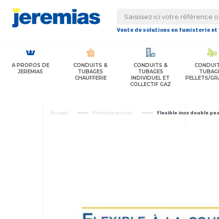
Panneau de gestion des cookies
Vente de solutions en fumisterie et
A PROPOS DE
CONDUITS &
CONDUITS &
CONDUIT
JEREMIAS
TUBAGES
TUBAGES
TUBAG
CHAUFFERIE
INDIVIDUEL ET
PELLETS/GR
COLLECTIF GAZ
Accueil
Produits prix net
Flexible inox double p