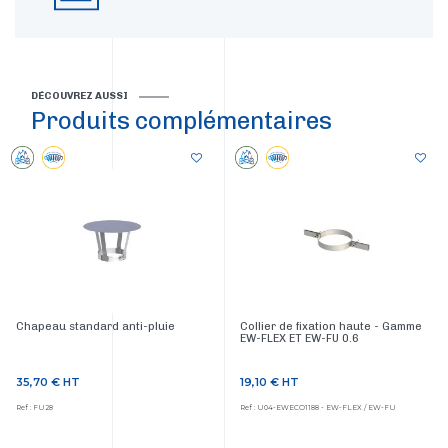
DÉCOUVREZ AUSSI
Produits complémentaires
Chapeau standard anti-pluie
Collier de fixation haute - Gamme
EW-FLEX ET EW-FU 0.6
35,70 €
HT
19,10 €
HT
Prix
Prix
Ref : FU28
Ref : U04-EWECO1188 - EW-FLEX / EW-FU