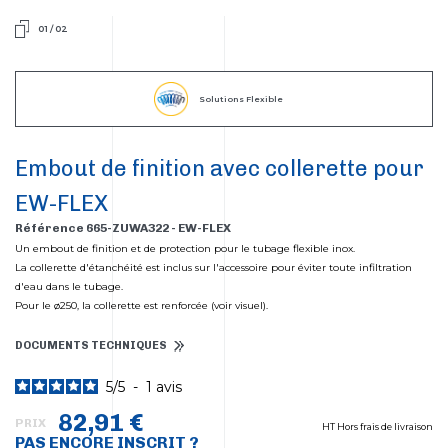
01
/
02
Solutions Flexible
Embout de finition avec collerette pour
EW-FLEX
Référence 665-ZUWA322 - EW-FLEX
Un embout de finition et de protection pour le tubage flexible inox.
La collerette d'étanchéité est inclus sur l'accessoire pour éviter toute infiltration
d'eau dans le tubage.
Pour le ø250, la collerette est renforcée (voir visuel).
DOCUMENTS TECHNIQUES
5
/
5
-
1
avis
82,91 €
PRIX
HT Hors frais de livraison
PAS ENCORE INSCRIT ?