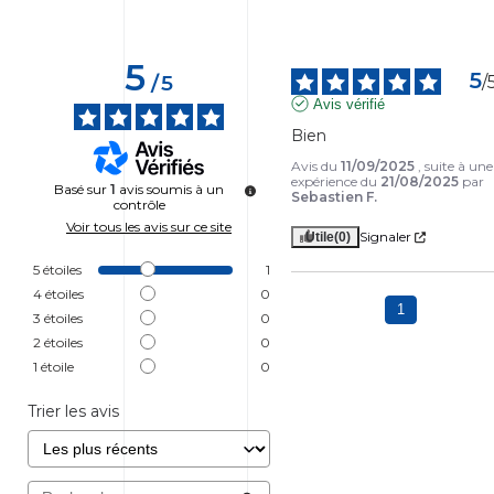
5
5
/
5
/
Avis vérifié
Bien
Avis du
11/09/2025
, suite à une
expérience du
21/08/2025
par
Basé sur
1
avis soumis à un
Sebastien F.
contrôle
Voir tous les avis sur ce site
Signaler
Utile
(0)
5
étoiles
1
4
étoiles
0
1
3
étoiles
0
2
étoiles
0
1
étoile
0
Trier les avis