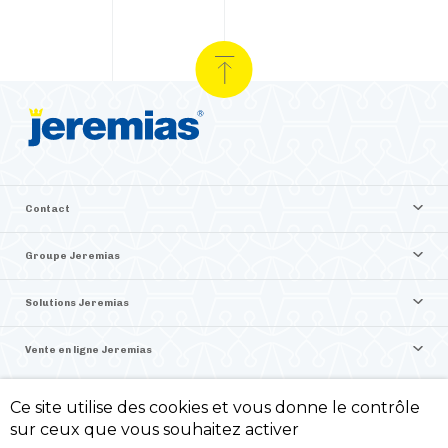
Contact
Groupe Jeremias
Solutions Jeremias
Vente en ligne Jeremias
Ce site utilise des cookies et vous donne le contrôle
©2026 Jeremias France
sur ceux que vous souhaitez activer
Politique de confidentialité -
Mentions légales -