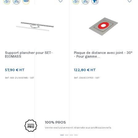
Support plancher pour SET-
Plaque de distance avec joint - 30°
BIOMASS
- Pour gamme...
57,90 €
HT
122,80 €
HT
Prix
Prix
Ref : 665-ZUWA118B - SET
Ref : DWECO1703 - SET
100% PROS
Vente exclusivement réservée aux professionnels