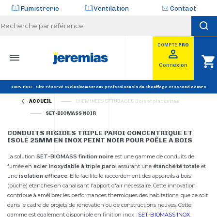
Panneau de gestion des cookies
Fumistrerie
Ventilation
Contact
COMPTE
PRO
perm_identity
shopping_cart
Connexion
Livraison offerte
A partir de 400€ HT d’achats
100% PRO - Site réservé exclusivement aux professionnels du chauffage et second oeuvre
ACCUEIL
CHEMINEES ET TUBAGES Bois et plaquettes
SET-BIOMASS NOIR
CONDUITS RIGIDES TRIPLE PAROI CONCENTRIQUE ET
ISOLÉ 25MM EN INOX PEINT NOIR POUR POÊLE À BOIS
La solution
SET-BIOMASS finition noire
est une gamme de conduits de
fumée en
acier inoxydable à triple paroi
assurant une
étanchéité totale
et
une
isolation efficace
. Elle facilite le raccordement des appareils à bois
(
bûche)
étanches en canalisant l'apport d'air nécessaire. Cette innovation
contribue à améliorer les performances thermiques des habitations, que ce soit
dans le cadre de projets de rénovation ou de constructions neuves. Cette
gamme est également disponible en finition inox :
SET-BIOMASS INOX
.