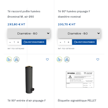
Té raccord poêle fumées
Té 90° fumées piquage F
Ønominal M, air Ø80
diamètre nominal
Prix
Prix
293,80 €
HT
200,70 €
HT
-
-
AJOUTER AU PANIER
AJOUTER AU PANIER
Ref : T02-SETB2460
Ref : T02-SETB1459
Té 90° entrée d‘air piquage F
Étiquette signalétique PELLET