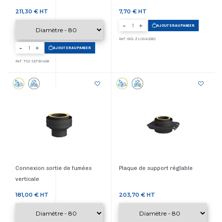
Prix
Prix
211,30 €
HT
7,70 €
HT
-
AJOUTER AU PANIER
Ref : 665-ZUWA2082
-
AJOUTER AU PANIER
Ref : T02-SETB1458
Connexion sortie de fumées
Plaque de support réglable
verticale
Prix
Prix
181,00 €
HT
203,70 €
HT