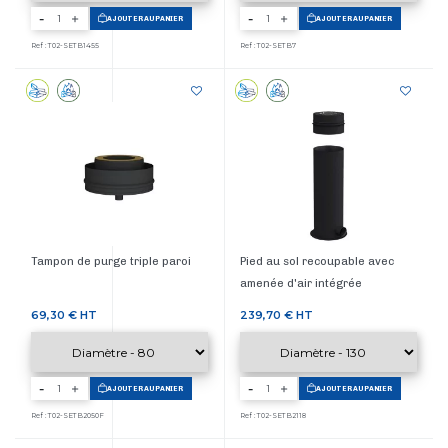
-
-
AJOUTER AU PANIER
AJOUTER AU PANIER
Ref : T02-SETB1455
Ref : T02-SETB7
Tampon de purge triple paroi
Pied au sol recoupable avec
amenée d'air intégrée
Prix
Prix
69,30 €
HT
239,70 €
HT
-
-
AJOUTER AU PANIER
AJOUTER AU PANIER
Ref : T02-SETB2050F
Ref : T02-SETB2118