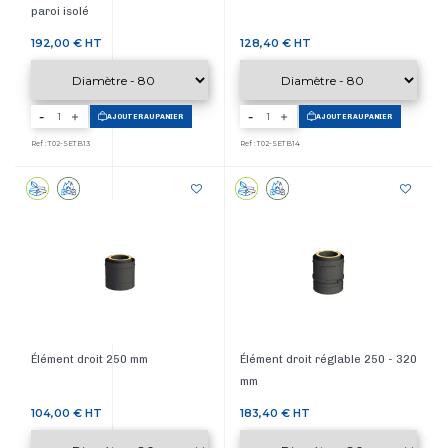
paroi isolé
Prix
Prix
192,00 €
HT
128,40 €
HT
-
-
AJOUTER AU PANIER
AJOUTER AU PANIER
Ref : T02-SETB13
Ref : T02-SETB14
Élément droit 250 mm
Élément droit réglable 250 - 320
mm
Prix
Prix
104,00 €
HT
183,40 €
HT