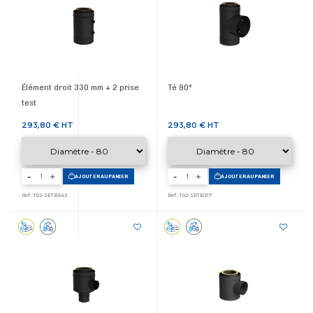
Élément droit 330 mm + 2 prise
Té 90°
test
Prix
Prix
293,80 €
HT
293,80 €
HT
-
-
AJOUTER AU PANIER
AJOUTER AU PANIER
Ref : T02-SETB543
Ref : T02-SETB317