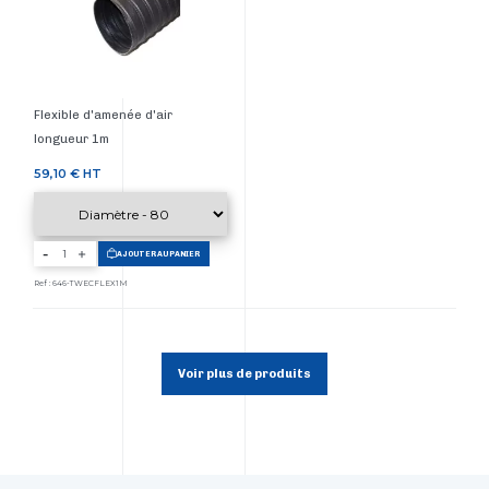
Flexible d'amenée d'air
longueur 1m
Prix
59,10 €
HT
-
AJOUTER AU PANIER
Ref : 646-TWECFLEX1M
Voir plus de produits