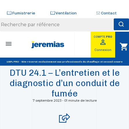
Panneau de gestion des cookies
Fumistrerie
Ventilation
Contact
COMPTE
PRO
Skip
perm_identity
shopping_cart
to
RETOUR
Connexion
content
RÉGLEMENTATION
100% PRO - Site réservé exclusivement aux professionnels du chauffage et second oeuvre
DTU 24.1 – L’entretien et le
diagnostic d’un conduit de
fumée
7 septembre 2023
-
01 minute de lecture