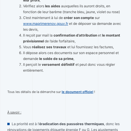
leur profil
,
Vérifiez alors
les aides
auxquelles ils auront droits, en
fonction de leur barème (tranche bleu, jaune, violet ou rose)
C’est maintenant à lui de
créer son compte
sur
www.maprimerenov.gouv.fr
et de déposer sa demande avec
les devis,
Il reçoit par mail la
confirmation d’attribution
et
le montant
prévisionnel
de l’aide forfaitaire,
Vous
réalisez ses travaux
et lui fournissez les factures,
Il dépose alors ces documents sur son espace personnel et
demande
le solde de sa prime
,
Il perçoit le
versement définitif
et peut donc vous régler
entièrement.
Tous les détails de la démarche sur
le document officiel
!
À savoir :
La priorité est à l’
éradication des passoires thermiques
, donc les
rénovations de logements étiquette énergie F ou G. Les ajustements