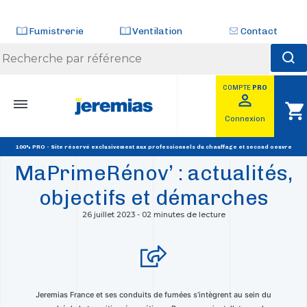
Panneau de gestion des cookies
Fumistrerie
Ventilation
Contact
COMPTE
PRO
Skip
perm_identity
shopping_cart
to
RETOUR
Connexion
content
ACTUALITÉS
100% PRO - Site réservé exclusivement aux professionnels du chauffage et second oeuvre
MaPrimeRénov’ : actualités,
objectifs et démarches
26 juillet 2023
-
02 minutes de lecture
Jeremias France et ses conduits de fumées s’intègrent au sein du