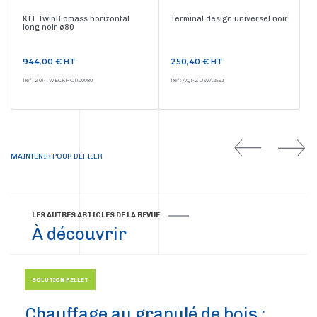
KIT TwinBiomass horizontal
Terminal design universel noir
long noir ø80
Prix
Prix
944,00 €
HT
250,40 €
HT
Ref : Z01-TWECKHORL0080
Ref : AQ1-ZUWA2593
MAINTENIR POUR DÉFILER
LES AUTRES ARTICLES DE LA REVUE
À découvrir
SOLUTION PELLET
Chauffage au granulé de bois :