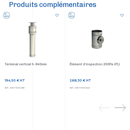
Produits complémentaires
Terminal vertical h-940mm
Élément d‘inspection 200Pa (P1)
194,50 €
HT
268,30 €
HT
Prix
Prix
Ref : Z05-TWEC358
Ref : Z05-TWEC549