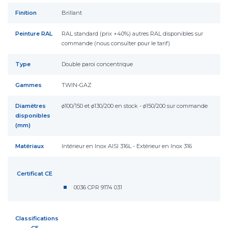
Finition
Brillant
Peinture RAL
RAL standard (prix +40%) autres RAL disponibles sur
commande (nous consulter pour le tarif)
Type
Double paroi concentrique
Gammes
TWIN-GAZ
Diamètres
ø100/150 et ø130/200 en stock - ø150/200 sur commande
disponibles
(mm)
Matériaux
Intérieur en Inox AISI 316L - Extérieur en Inox 316
Certificat CE
0036 CPR 9174 031
Classifications