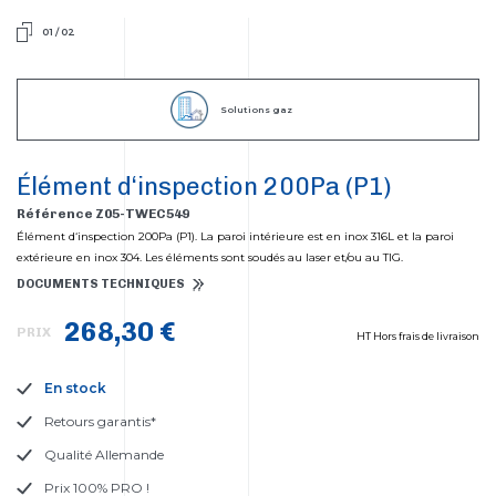
01
/
02
Solutions gaz
Élément d‘inspection 200Pa (P1)
Référence Z05-TWEC549
Élément d‘inspection 200Pa (P1). La paroi intérieure est en inox 316L et la paroi
extérieure en inox 304. Les éléments sont soudés au laser et/ou au TIG.
DOCUMENTS TECHNIQUES
268,30 €
PRIX
HT Hors frais de livraison
En stock
Retours garantis*
Qualité Allemande
Prix 100% PRO !