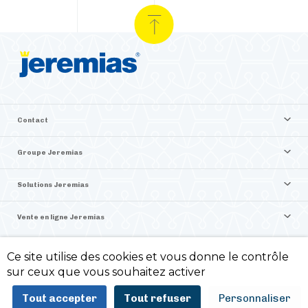
Contact
Groupe Jeremias
Solutions Jeremias
Vente en ligne Jeremias
Ce site utilise des cookies et vous donne le contrôle
©2026 Jeremias France
sur ceux que vous souhaitez activer
Politique de confidentialité -
Mentions légales -
Tout accepter
Tout refuser
Personnaliser
ITIS Commerce