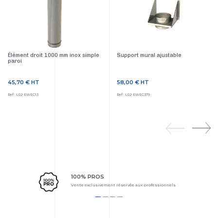
Élément droit 1000 mm inox simple
Support mural ajustable
paroi
45,70 €
HT
58,00 €
HT
Prix
Prix
Ref : L02-EWEC13
Ref : L02-EWEC379
100% PROS
Vente exclusivement réservée aux professionnels