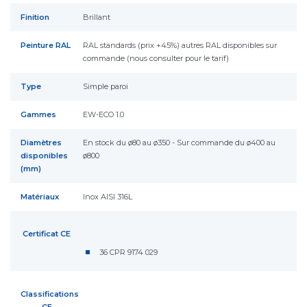
Finition
Brillant
Peinture RAL
RAL standards (prix +45%) autres RAL disponibles sur
commande (nous consulter pour le tarif)
Type
Simple paroi
Gammes
EW-ECO 1.0
Diamètres
En stock du ø80 au ø350 - Sur commande du ø400 au
disponibles
ø800
(mm)
Matériaux
Inox AISI 316L
Certificat CE
36 CPR 9174 029
Classifications