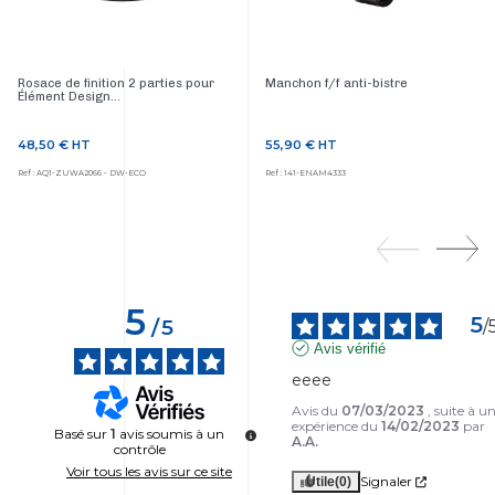
Rosace de finition 2 parties pour
Manchon f/f anti-bistre
Élément Design...
48,50 €
HT
55,90 €
HT
Prix
Prix
Ref : AQ1-ZUWA2066 - DW-ECO
Ref : 141-ENAM4333
5
5
/
5
/
Avis vérifié
eeee
Avis du
07/03/2023
, suite à u
expérience du
14/02/2023
par
Basé sur
1
avis soumis à un
A.A.
contrôle
Voir tous les avis sur ce site
Signaler
Utile
(0)