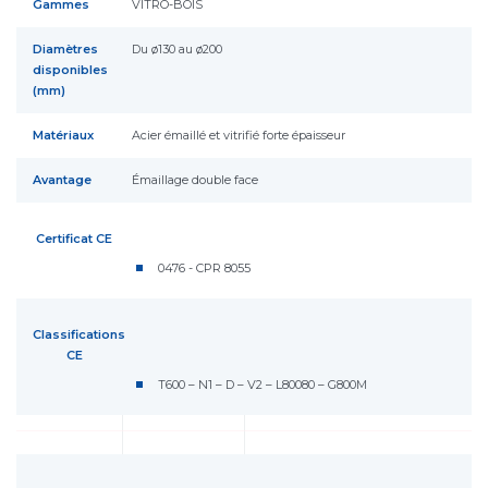
Gammes
VITRO-BOIS
Diamètres
Du ø130 au ø200
disponibles
(mm)
Matériaux
Acier émaillé et vitrifié forte épaisseur
Avantage
Émaillage double face
Certificat CE
0476 - CPR 8055
Classifications
CE
T600 – N1 – D – V2 – L80080 – G800M