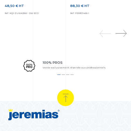
48,50 €
HT
88,30 €
HT
Prix
Prix
Ref : AQ1-ZUWA2066 - DW-ECO
Ref : FERRO1466-1
100% PROS
Vente exclusivement réservée aux professionnels