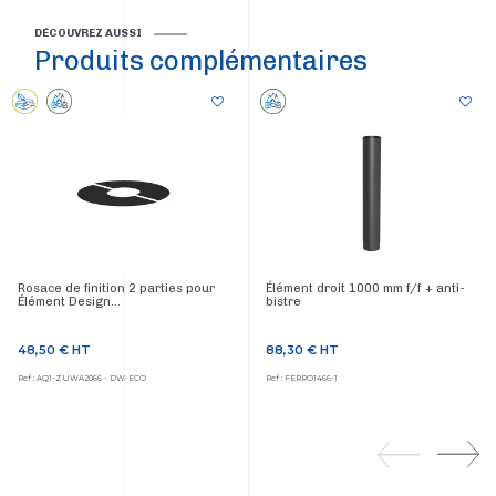
DÉCOUVREZ AUSSI
Produits complémentaires
Rosace de finition 2 parties pour
Élément droit 1000 mm f/f + anti-
Élément Design...
bistre
48,50 €
HT
88,30 €
HT
Prix
Prix
Ref : AQ1-ZUWA2066 - DW-ECO
Ref : FERRO1466-1