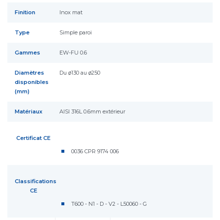
Finition
Inox mat
Type
Simple paroi
Gammes
EW-FU 0.6
Diamètres
Du ø130 au ø250
disponibles
(mm)
Matériaux
AISI 316L 0.6mm extérieur
Certificat CE
0036 CPR 9174 006
Classifications
CE
T600 - N1 - D - V2 - L50060 - G