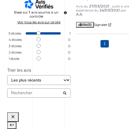
Avis du
27/03/2021
, suite à un
expérience du
24/03/2021
par
Basé sur
1
avis soumis à un
A.A.
contrôle
Voir tous les avis sur ce site
Signaler
Utile
(0)
5
étoiles
1
4
étoiles
0
1
3
étoiles
0
2
étoiles
0
1
étoile
0
Trier les avis