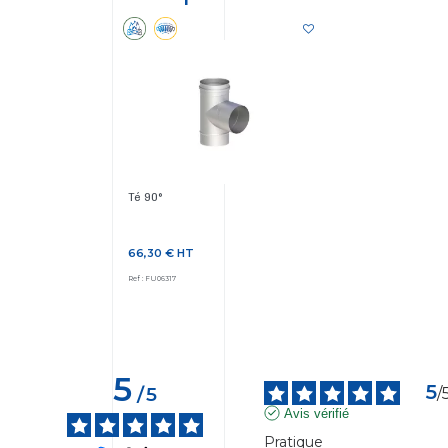
Té 90°
66,30 €
HT
Prix
Ref : FU06317
5
5
/
5
/
Avis vérifié
Pratique