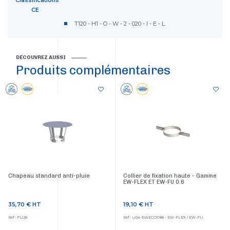
Classifications
CE
T120 - H1 - O - W - 2 - 020 - I - E - L
DÉCOUVREZ AUSSI
Produits complémentaires
Chapeau standard anti-pluie
Collier de fixation haute - Gamme
EW-FLEX ET EW-FU 0.6
35,70 €
HT
19,10 €
HT
Prix
Prix
Ref : FU28
Ref : U04-EWECO1188 - EW-FLEX / EW-FU