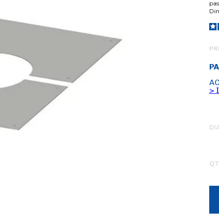
pas
Dim
PR
PA
AC
> 
DI
QT