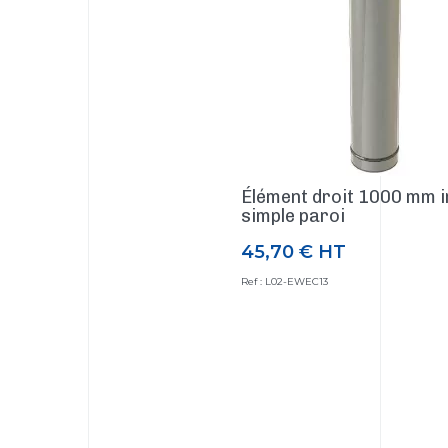
Élément droit 1000 mm 
simple paroi
45,70 €
HT
Prix
Ref : L02-EWEC13