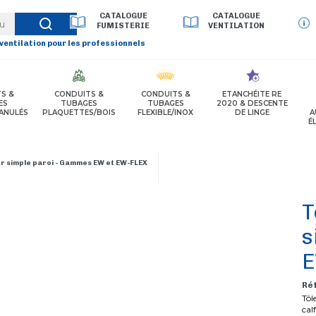
CATALOGUE
CATALOGUE
FUMISTERIE
VENTILATION
 ventilation pour les professionnels
S &
CONDUITS &
CONDUITS &
ETANCHÉITE RE
ES
TUBAGES
TUBAGES
2020 & DESCENTE
ANULÉS
PLAQUETTES/BOIS
FLEXIBLE/INOX
DE LINGE
A
É
our simple paroi - Gammes EW et EW-FLEX
T
s
E
Ré
Tôl
cal