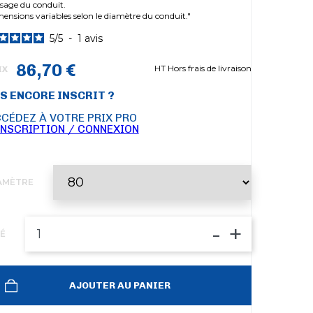
sage du conduit.
ensions variables selon le diamètre du conduit."
5
/
5
-
1
avis
86,70 €
HT Hors frais de livraison
IX
S ENCORE INSCRIT ?
CÉDEZ À VOTRE PRIX PRO
INSCRIPTION / CONNEXION
AMÈTRE
-
+
É
AJOUTER AU PANIER