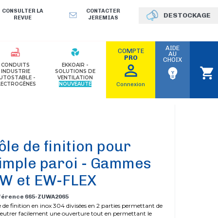
CONSULTER LA
CONTACTER
DESTOCKAGE
REVUE
JEREMIAS
AIDE
COMPTE
AU
PRO
CHOIX
perm_identity
CONDUITS
EKKOAIR -
shopping_cart
emoji_objects
INDUSTRIE
SOLUTIONS DE
UTOSTABLE -
VENTILATION
LECTROGÈNES
NOUVEAUTÉ
Connexion
ôle de finition pour
imple paroi - Gammes
W et EW-FLEX
férence 665-ZUWA2065
e de finition en inox 304 divisées en 2 parties permettant de
feutrer facilement une ouverture tout en permettant le