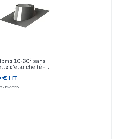
plomb 10-30° sans
tte d'étanchéité -...
0 €
HT
6B - EW-ECO