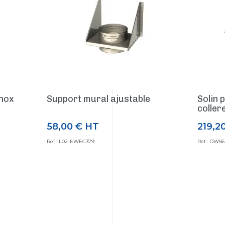
inox
Support mural ajustable
Solin 
collere
58,00 €
HT
219,2
Prix
Prix
Ref : L02-EWEC379
Ref : DW5