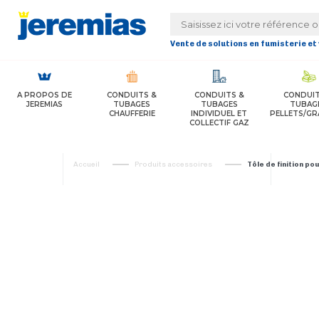
Panneau de gestion des cookies
Vente de solutions en fumisterie et
A PROPOS DE
CONDUITS &
CONDUITS &
CONDUIT
JEREMIAS
TUBAGES
TUBAGES
TUBAG
CHAUFFERIE
INDIVIDUEL ET
PELLETS/GR
COLLECTIF GAZ
Accueil
Produits accessoires
Tôle de finition p