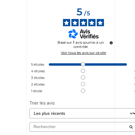
5
/
5
Basé sur
1
avis soumis à un
contrôle
Voir tous les avis sur ce site
5
étoiles
4
étoiles
3
étoiles
2
étoiles
1
étoile
Trier les avis