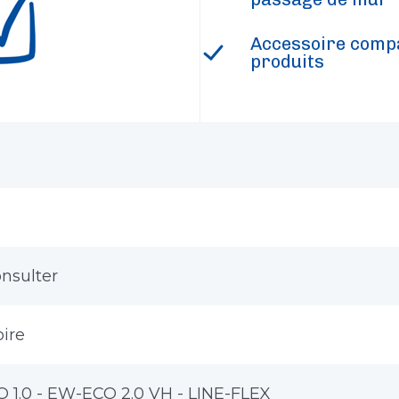
Accessoire compa
produits
nsulter
ire
 1.0 - EW-ECO 2.0 VH - LINE-FLEX