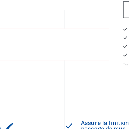
* s
Assure la finitio
passage de mur