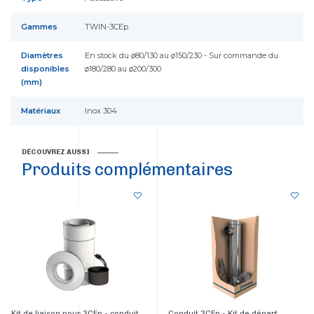
Gammes
TWIN-3CEp
Diamètres
En stock du ø80/130 au ø150/230 - Sur commande du
disponibles
ø180/280 au ø200/300
(mm)
Matériaux
Inox 304
DÉCOUVREZ AUSSI
Produits complémentaires
Kit de liaison pour 3CEp - conduit
Conduit 3CEp - Kit de départ