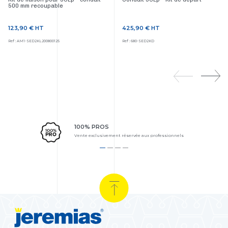
500 mm recoupable
123,90 €
HT
425,90 €
HT
Prix
Prix
Ref : AM1-SED2KL200800125
Ref : 680-SED2KD
100% PROS
Vente exclusivement réservée aux professionnels