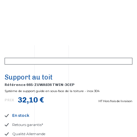
Support au toit
Référence 665-ZUWA936 TWIN-3CEP
Système de support guide en sous-face de la toiture - inox 304
32,10 €
PRIX
HT Hors frais de livraison
En stock
Retours garantis*
Qualité Allemande