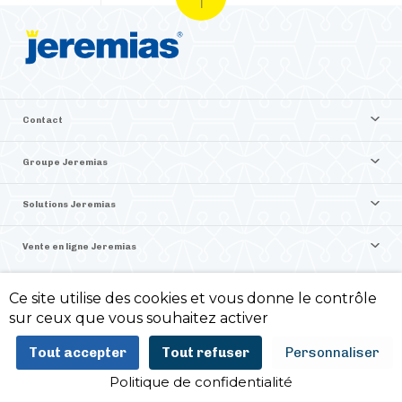
Contact
Groupe Jeremias
Solutions Jeremias
Vente en ligne Jeremias
Ce site utilise des cookies et vous donne le contrôle
©2026 Jeremias France
sur ceux que vous souhaitez activer
Politique de confidentialité -
Mentions légales -
Tout accepter
Tout refuser
Personnaliser
ITIS Commerce
Politique de confidentialité
AJOUTER AU PANIER