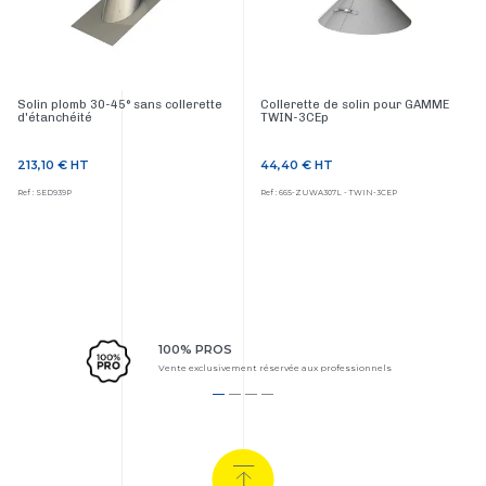
Solin plomb 30-45° sans collerette
Collerette de solin pour GAMME
d'étanchéité
TWIN-3CEp
213,10 €
HT
44,40 €
HT
Prix
Prix
Ref : SED939P
Ref : 665-ZUWA307L - TWIN-3CEP
100% PROS
Vente exclusivement réservée aux professionnels