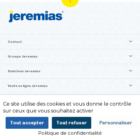
Contact
Groupe Jeremias
Solutions Jeremias
Vente en ligne Jeremias
Ce site utilise des cookies et vous donne le contrôle
©2026 Jeremias France
sur ceux que vous souhaitez activer
Politique de confidentialité -
Mentions légales -
Tout accepter
Tout refuser
Personnaliser
ITIS Commerce
Politique de confidentialité
AJOUTER AU PANIER