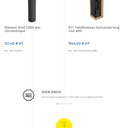
Élément droit 1000 mm,
KIT TwinBiomass horizontal long
concentrique
noir ø80
121,40 €
HT
944,00 €
HT
Prix
Prix
Ref : Z01-TWEC13
Ref : Z01-TWECKHORL0080
100% PROS
Vente exclusivement réservée aux professionnels