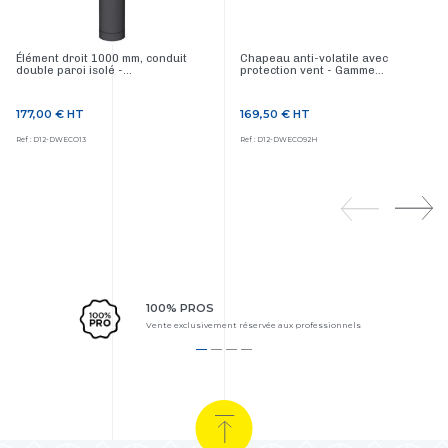
Élément droit 1000 mm, conduit
Chapeau anti-volatile avec
double paroi isolé -...
protection vent - Gamme...
177,00 €
HT
169,50 €
HT
Prix
Prix
Ref : D12-DWECO13
Ref : D12-DWECO92H
100% PROS
Vente exclusivement réservée aux professionnels