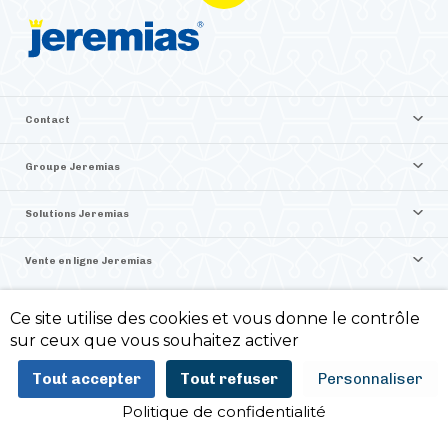
Contact
Groupe Jeremias
Solutions Jeremias
Vente en ligne Jeremias
Ce site utilise des cookies et vous donne le contrôle
©2026 Jeremias France
sur ceux que vous souhaitez activer
Politique de confidentialité -
Mentions légales -
Tout accepter
Tout refuser
Personnaliser
ITIS Commerce
Politique de confidentialité
AJOUTER AU PANIER