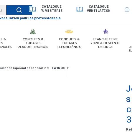
CATALOGUE
CATALOGUE
FUMISTERIE
VENTILATION
 ventilation pour les professionnels
S &
CONDUITS &
CONDUITS &
ETANCHÉITE RE
ES
TUBAGES
TUBAGES
2020 & DESCENTE
ANULÉS
PLAQUETTES/BOIS
FLEXIBLE/INOX
DE LINGE
A
É
 silicone (spécial condensation) - TWIN-3CEP
J
s
c
3
Ré