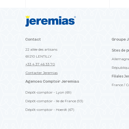
Contact
Groupe 
22 allée des artisans
Sites de 
69210 LENTILLY
Allemagn
+33 4 37 46 33 70
Républiqu
Contacter Jeremias
Filiales J
Agences Comptoir Jeremias
France /
C
Dépôt-comptoir - Lyon (69)
Dépôt-comptoir - Ile de France (93)
Dépôt-comptoir - Hoerdt (67)