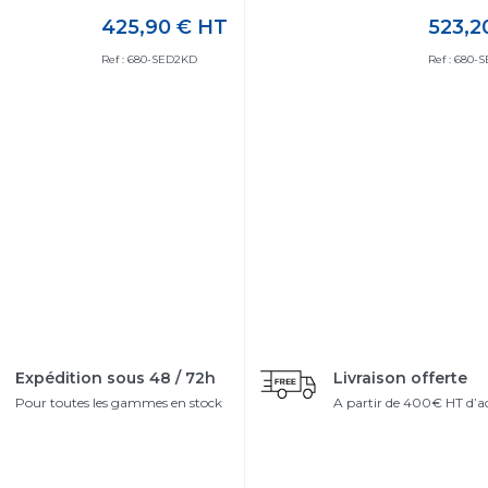
425,90 €
HT
523,2
Prix
Prix
Ref : 680-SED2KD
Ref : 680-
Expédition sous 48 / 72h
Livraison offerte
Pour toutes les gammes en stock
A partir de 400€ HT d’a