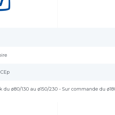
ire
3CEp
ck du ø80/130 au ø150/230 - Sur commande du ø1