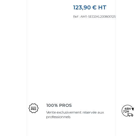
123,90 €
HT
Prix
Ref : AM1-SED2KL200800125
100% PROS
Vente exclusivement réservée aux
professionnels