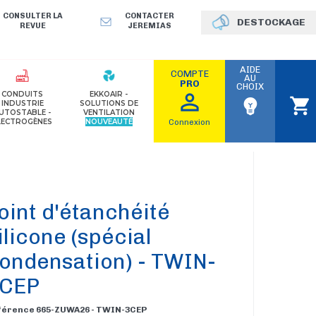
CONSULTER LA
CONTACTER
DESTOCKAGE
REVUE
JEREMIAS
AIDE
COMPTE
AU
PRO
CHOIX
perm_identity
CONDUITS
EKKOAIR -
shopping_cart
emoji_objects
INDUSTRIE
SOLUTIONS DE
UTOSTABLE -
VENTILATION
LECTROGÈNES
NOUVEAUTÉ
Connexion
oint d'étanchéité
ilicone (spécial
ondensation) - TWIN-
CEP
férence 665-ZUWA26 - TWIN-3CEP