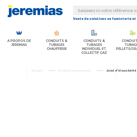
Panneau de gestion des cookies
Vente de solutions en fumisterie et
A PROPOS DE
CONDUITS &
CONDUITS &
CONDUIT
JEREMIAS
TUBAGES
TUBAGES
TUBAG
CHAUFFERIE
INDIVIDUEL ET
PELLETS/GR
COLLECTIF GAZ
Accueil
Produits accessoires
Joint d'étanchéité