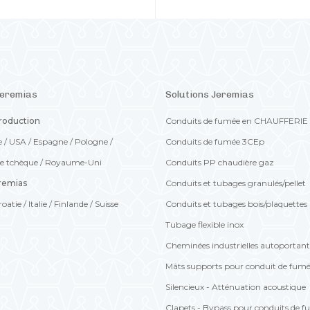
Jeremias
Solutions Jeremias
production
Conduits de fumée en CHAUFFERIE
e
/
USA
/
Espagne
/
Pologne
/
Conduits de fumée 3CEp
e tchèque
/
Royaume-Uni
Conduits PP chaudière gaz
eremias
Conduits et tubages granulés/pellet
roatie
/
Italie
/
Finlande
/
Suisse
Conduits et tubages bois/plaquettes
Tubage flexible inox
Cheminées industrielles autoportan
Mâts supports pour conduit de fum
Silencieux - Atténuation acoustique
Clapets - Bypass pour conduits de 