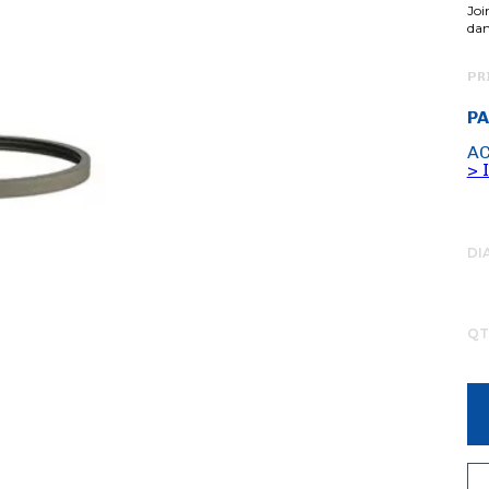
Joi
dan
PR
PA
AC
> 
DI
QT