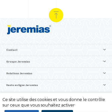
Contact
Groupe Jeremias
Solutions Jeremias
Vente en ligne Jeremias
Ce site utilise des cookies et vous donne le contrôle
©2026 Jeremias France
sur ceux que vous souhaitez activer
Politique de confidentialité -
Mentions légales -