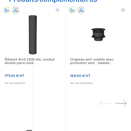
Élément droit 1000 mm, conduit
Chapeau anti-volatile avec
double paroi isolé -...
protection vent - Gamme...
177,00 €
HT
169,50 €
HT
Prix
Prix
Ref : D12-DWECO13
Ref : D12-DWECO92H