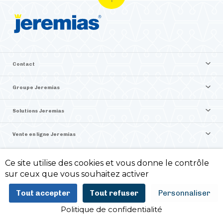
Contact
Groupe Jeremias
Solutions Jeremias
Vente en ligne Jeremias
Ce site utilise des cookies et vous donne le contrôle
©2026 Jeremias France
sur ceux que vous souhaitez activer
Politique de confidentialité -
Mentions légales -
Tout accepter
Tout refuser
Personnaliser
ITIS Commerce
Politique de confidentialité
AJOUTER AU PANIER