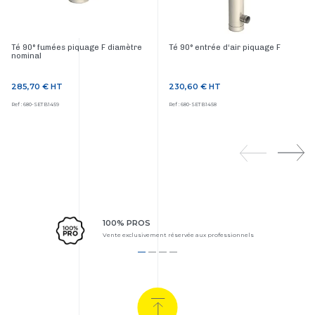
Té 90° fumées piquage F diamètre
Té 90° entrée d‘air piquage F
nominal
285,70 €
HT
230,60 €
HT
Prix
Prix
Ref : 680-SETB1459
Ref : 680-SETB1458
100% PROS
Vente exclusivement réservée aux professionnels