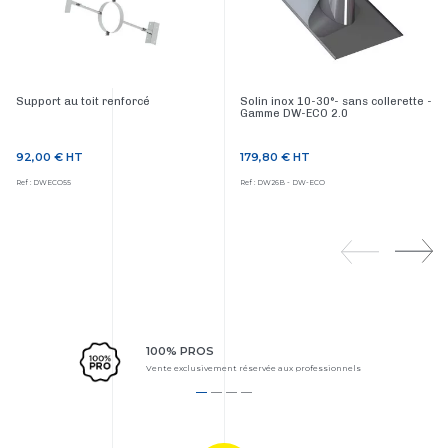
Support au toit renforcé
Solin inox 10-30°- sans collerette -
Gamme DW-ECO 2.0
92,00 €
HT
179,80 €
HT
Prix
Prix
Ref : DWECO55
Ref : DW26B - DW-ECO
100% PROS
Vente exclusivement réservée aux professionnels