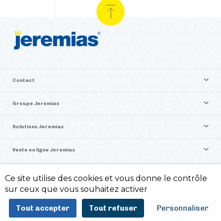
Contact
Groupe Jeremias
Solutions Jeremias
Vente en ligne Jeremias
Ce site utilise des cookies et vous donne le contrôle
©2026 Jeremias France
sur ceux que vous souhaitez activer
Politique de confidentialité -
Mentions légales -
Tout accepter
Tout refuser
Personnaliser
ITIS Commerce