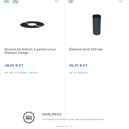
Rosace de finition 2 parties pour
Élément droit 500 mm
Élément Design...
48,50 €
HT
36,30 €
HT
Prix
Prix
Ref : AQ1-ZUWA2066 - DW-ECO
Ref : 64-EWEC014
100% PROS
Vente exclusivement réservée aux professionnels