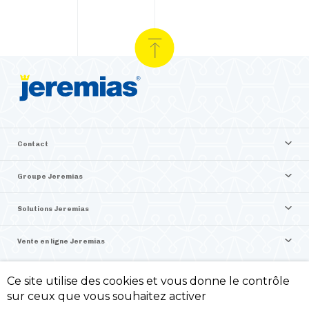
Contact
Groupe Jeremias
Solutions Jeremias
Vente en ligne Jeremias
Ce site utilise des cookies et vous donne le contrôle
©2026 Jeremias France
sur ceux que vous souhaitez activer
Politique de confidentialité -
Mentions légales -