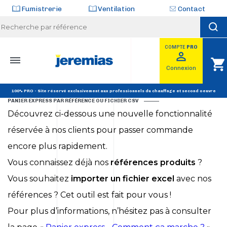
Panneau de gestion des cookies
Fumistrerie
Ventilation
Contact
COMPTE
PRO
perm_identity
shopping_cart
Connexion
ACCUEIL
Panier express
100% PRO - Site réservé exclusivement aux professionnels du chauffage et second oeuvre
PANIER EXPRESS PAR RÉFÉRENCE OU FICHIER CSV
Découvrez ci-dessous une nouvelle fonctionnalité
réservée à nos clients pour passer commande
encore plus rapidement.
Vous connaissez déjà nos
références produits
?
Vous souhaitez
importer un fichier excel
avec nos
références ? Cet outil est fait pour vous !
Pour plus d’informations, n’hésitez pas à consulter