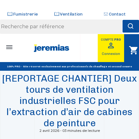
Panneau de gestion des cookies
Fumistrerie
Ventilation
Contact
COMPTE
PRO
Skip
perm_identity
shopping_cart
to
RETOUR
Connexion
content
SOLUTION INDUSTRIE
100% PRO - Site réservé exclusivement aux professionnels du chauffage et second oeuvre
[REPORTAGE CHANTIER] Deux
tours de ventilation
industrielles FSC pour
l’extraction d’air de cabines
de peinture
2 avril 2026
-
03 minutes de lecture