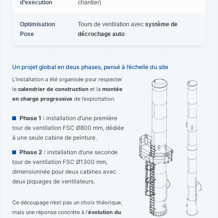
d’exécution
chantier)
Optimisation
Tours de ventilation avec
système de
Pose
décrochage auto
Un projet global en deux phases, pensé à l’échelle du site
L’installation a été organisée pour respecter
le
calendrier de construction
et la
montée
en charge progressive
de l’exploitation.
Phase 1 :
installation d’une première
tour de ventilation FSC Ø800 mm, dédiée
à une seule cabine de peinture.
Phase 2 :
installation d’une seconde
tour de ventilation FSC Ø1300 mm,
dimensionnée pour deux cabines avec
deux piquages de ventilateurs.
Ce découpage n’est pas un choix théorique,
mais une réponse concrète à l’
évolution du