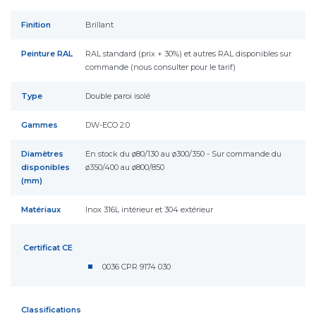
Finition
Brillant
Peinture RAL
RAL standard (prix + 30%) et autres RAL disponibles sur
commande (nous consulter pour le tarif)
Type
Double paroi isolé
Gammes
DW-ECO 2.0
Diamètres
En stock du ø80/130 au ø300/350 - Sur commande du
disponibles
ø350/400 au ø800/850
(mm)
Matériaux
Inox 316L intérieur et 304 extérieur
Certificat CE
0036 CPR 9174 030
Classifications