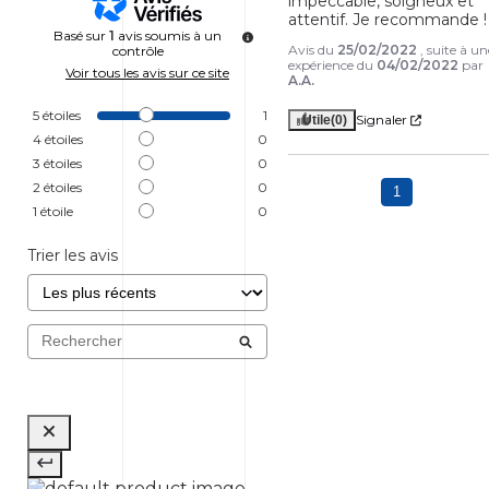
impeccable, soigneux et 
attentif. Je recommande !
Basé sur
1
avis soumis à un
Avis du
25/02/2022
, suite à un
contrôle
expérience du
04/02/2022
par
Voir tous les avis sur ce site
A.A.
5
étoiles
1
Signaler
Utile
(0)
4
étoiles
0
3
étoiles
0
2
étoiles
0
1
1
étoile
0
Trier les avis