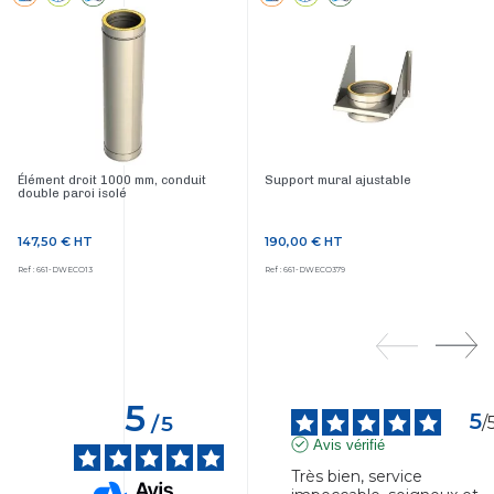
Élément droit 1000 mm, conduit
Support mural ajustable
double paroi isolé
147,50 €
HT
190,00 €
HT
Prix
Prix
Ref : 661-DWECO13
Ref : 661-DWECO379
5
5
/
5
/
Avis vérifié
Très bien, service 