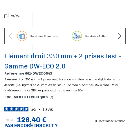
01
/
02
Solutions Chaufferie
Solutions Pellet
Élément droit 330 mm + 2 prises test -
Gamme DW-ECO 2.0
Référence 661-DWECO543
Élément droit 330 mm + 2 prises test, isolation en laine de roche rigide de haute
densité (120 kg/m3) de 25 mm d'épaisseur - 32 mm à partir du ø650 mm. Paroi
intérieure en inox 316L et paroi extérieure en inox 304.
DOCUMENTS TECHNIQUES
5
/
5
-
1
avis
126,40 €
PRIX
HT Hors frais de livraison
PAS ENCORE INSCRIT ?