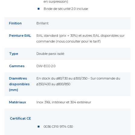
en surpression)
Bride de sécurité 2.0 incluse
Finition
Brillant
Peinture RAL
RAL standard (prix + 30%) et autres RAL disponibles sur
commande (nous consulter pour le tarif)
Type
Double paroi isolé
Gammes
DW-ECO 2.0
Diamètres
En stock du ø80/130 au ø300/350 - Sur commande du
disponibles
ø350/400 au ø800/850
(mm)
Matériaux
Inox 316L intérieur et 304 extérieur
Certificat CE
0036 CPR 9174 030