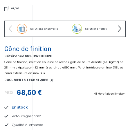
01
/
02
Solutions Chaufferie
Solutions Pellet
Cône de finition
Référence 661-DWECO32C
Cône de finition, isolation en laine de roche rigide de haute densité (120 kg/m3) de
25 mm d'épaisseur - 32 mm à partir du ø650 mm. Paroi intérieure en inox 316L et
paroi extérieure en inox 304.
DOCUMENTS TECHNIQUES
68,50 €
PRIX
HT Hors frais de livraison
En stock
Retours garantis*
Qualité Allemande