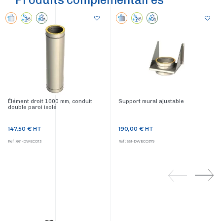
Élément droit 1000 mm, conduit
Support mural ajustable
double paroi isolé
147,50 €
HT
190,00 €
HT
Prix
Prix
Ref : 661-DWECO13
Ref : 661-DWECO379