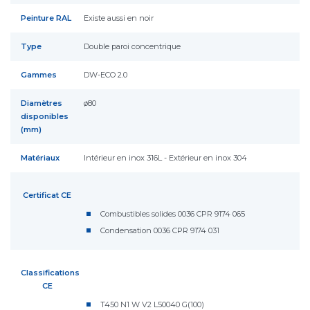
Peinture RAL
Existe aussi en noir
Type
Double paroi concentrique
Gammes
DW-ECO 2.0
Diamètres
ø80
disponibles
(mm)
Matériaux
Intérieur en inox 316L - Extérieur en inox 304
Certificat CE
Combustibles solides 0036 CPR 9174 065
Condensation 0036 CPR 9174 031
Classifications
CE
T450 N1 W V2 L50040 G(100)