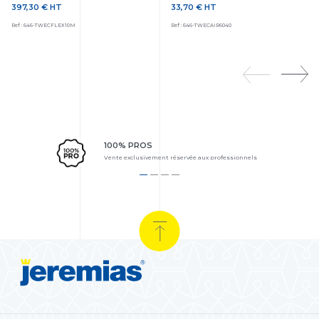
397,30 €
HT
33,70 €
HT
Prix
Prix
Ref : 646-TWECFLEX10M
Ref : 646-TWECAIR6040
100% PROS
Vente exclusivement réservée aux professionnels