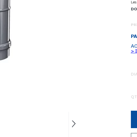
Les
DO
PR
PA
AC
> 
DI
QT