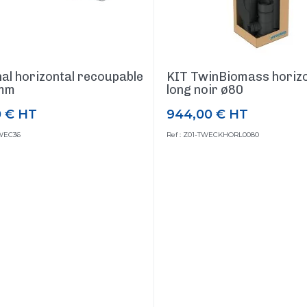
al horizontal recoupable
KIT TwinBiomass horizo
mm
long noir ø80
0 €
HT
944,00 €
HT
Prix
TWEC36
Ref : Z01-TWECKHORL0080