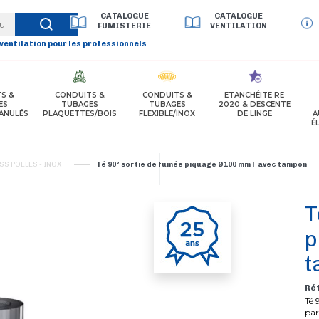
CATALOGUE
CATALOGUE
FUMISTERIE
VENTILATION
 ventilation pour les professionnels
S &
CONDUITS &
CONDUITS &
ETANCHÉITE RE
ES
TUBAGES
TUBAGES
2020 & DESCENTE
ANULÉS
PLAQUETTES/BOIS
FLEXIBLE/INOX
DE LINGE
A
É
S POELES - INOX
Té 90° sortie de fumée piquage Ø100 mm F avec tampon
T
p
t
Ré
Té 
par