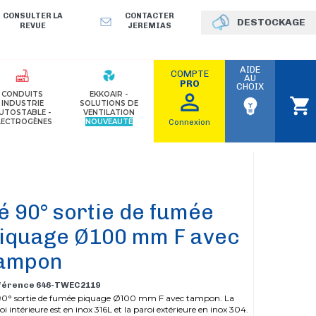
CONSULTER LA
CONTACTER
DESTOCKAGE
REVUE
JEREMIAS
AIDE
COMPTE
AU
PRO
CHOIX
perm_identity
CONDUITS
EKKOAIR -
shopping_cart
emoji_objects
INDUSTRIE
SOLUTIONS DE
UTOSTABLE -
VENTILATION
LECTROGÈNES
NOUVEAUTÉ
Connexion
é 90° sortie de fumée
iquage Ø100 mm F avec
ampon
férence 646-TWEC2119
90° sortie de fumée piquage Ø100 mm F avec tampon. La
oi intérieure est en inox 316L et la paroi extérieure en inox 304.