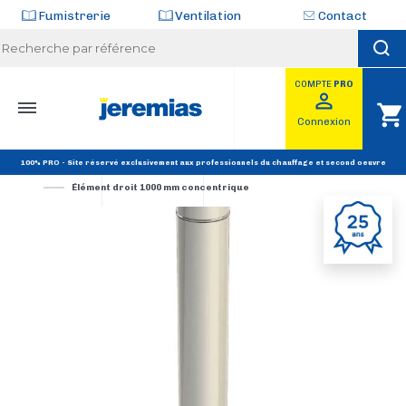
Panneau de gestion des cookies
Fumistrerie
Ventilation
Contact
COMPTE
PRO
perm_identity
shopping_cart
Connexion
ACCUEIL
CONDUITS ET TUBAGES Pellet
100% PRO - Site réservé exclusivement aux professionnels du chauffage et second oeuvre
TWIN-BIOMASS POELES - INOX
Élément droit 1000 mm concentrique