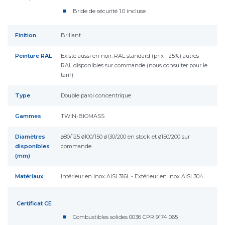
Bride de sécurité 1.0 incluse
Finition
Brillant
Peinture RAL
Existe aussi en noir. RAL standard (prix +25%) autres
RAL disponibles sur commande (nous consulter pour le
tarif)
Type
Double paroi concentrique
Gammes
TWIN-BIOMASS
Diamètres
ø80/125 ø100/150 ø130/200 en stock et ø150/200 sur
disponibles
commande
(mm)
Matériaux
Intérieur en Inox AISI 316L - Extérieur en Inox AISI 304
Certificat CE
Combustibles solides 0036 CPR 9174 065