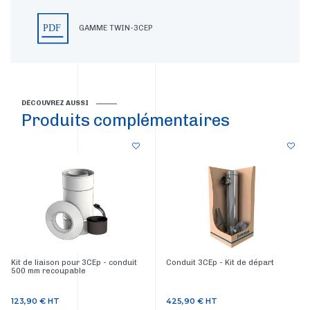
GAMME TWIN-3CEP
DÉCOUVREZ AUSSI
Produits complémentaires
Kit de liaison pour 3CEp - conduit
Conduit 3CEp - Kit de départ
500 mm recoupable
123,90 €
HT
425,90 €
HT
Prix
Prix