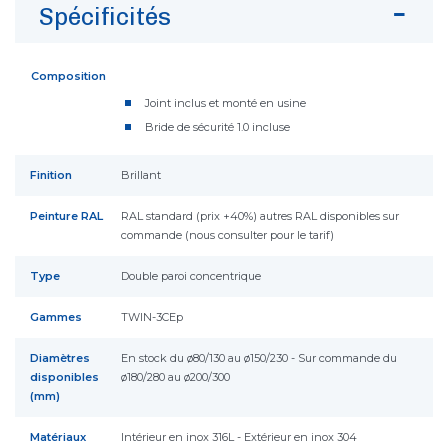
Spécificités
Composition
Joint inclus et monté en usine
Bride de sécurité 1.0 incluse
Finition
Brillant
Peinture RAL
RAL standard (prix +40%) autres RAL disponibles sur
commande (nous consulter pour le tarif)
Type
Double paroi concentrique
Gammes
TWIN-3CEp
Diamètres
En stock du ø80/130 au ø150/230 - Sur commande du
disponibles
ø180/280 au ø200/300
(mm)
Matériaux
Intérieur en inox 316L - Extérieur en inox 304