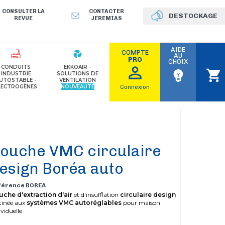
CONSULTER LA
CONTACTER
DESTOCKAGE
REVUE
JEREMIAS
AIDE
COMPTE
AU
PRO
CHOIX
perm_identity
CONDUITS
EKKOAIR -
shopping_cart
emoji_objects
INDUSTRIE
SOLUTIONS DE
UTOSTABLE -
VENTILATION
LECTROGÈNES
NOUVEAUTÉ
Connexion
ouche VMC circulaire
esign Boréa auto
férence BOREA
che d'extraction d'air
et d'insufflation
circulaire design
tinée aux
systèmes VMC autoréglables
pour maison
ividuelle.