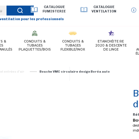
CATALOGUE
CATALOGUE
FUMISTERIE
VENTILATION
 ventilation pour les professionnels
S &
CONDUITS &
CONDUITS &
ETANCHÉITE RE
ES
TUBAGES
TUBAGES
2020 & DESCENTE
ANULÉS
PLAQUETTES/BOIS
FLEXIBLE/INOX
DE LINGE
A
É
et entrées d'air
Bouche VMC circulaire design Boréa auto
B
d
Ré
Bou
des
ind