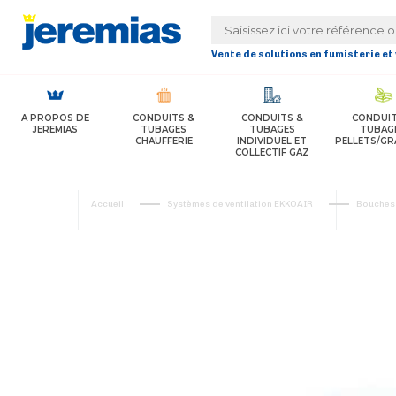
Panneau de gestion des cookies
Vente de solutions en fumisterie et
A PROPOS DE
CONDUITS &
CONDUITS &
CONDUIT
JEREMIAS
TUBAGES
TUBAGES
TUBAG
CHAUFFERIE
INDIVIDUEL ET
PELLETS/GR
COLLECTIF GAZ
Accueil
Systèmes de ventilation EKKOAIR
Bouches 