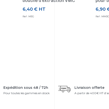
bouche d'extraction VMC
pour b
6,40 €
HT
6,90 
Prix
Prix
Ref : M3G
Ref : MM3
Expédition sous 48 / 72h
Livraison offerte
Pour toutes les gammes en stock
A partir de 400€ HT d’a