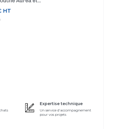
ouche Auréa et...
€
HT
G
Expertise technique
chats
Un service d’accompagnement
pour vos projets