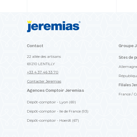
Contact
Groupe 
22 allée des artisans
Sites de 
69210 LENTILLY
Allemagn
+33 4 37 46 33 70
Républiqu
Contacter Jeremias
Filiales J
Agences Comptoir Jeremias
France /
C
Dépôt-comptoir - Lyon (69)
Dépôt-comptoir - Ile de France (93)
Dépôt-comptoir - Hoerdt (67)