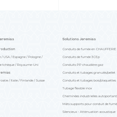
Jeremias
Solutions Jeremias
production
Conduits de fumée en CHAUFFERIE
e
/
USA
/
Espagne
/
Pologne
/
Conduits de fumée 3CEp
e tchèque
/
Royaume-Uni
Conduits PP chaudière gaz
eremias
Conduits et tubages granulés/pellet
roatie
/
Italie
/
Finlande
/
Suisse
Conduits et tubages bois/plaquettes
Tubage flexible inox
Cheminées industrielles autoportan
Mâts supports pour conduit de fum
Silencieux - Atténuation acoustique