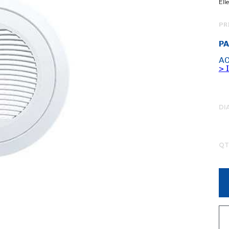
Ell
PR
PA
AC
> 
DI
QT