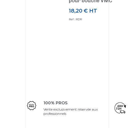
pour bouche VMC
18,20 €
HT
Prix
Ref : RDR
100% PROS
Vente exclusivement réservée aux
professionnels