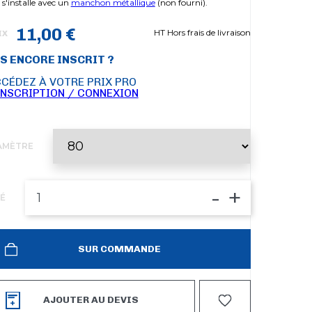
e s'installe avec un
manchon métallique
(non fourni).
11,00 €
HT Hors frais de livraison
IX
S ENCORE INSCRIT ?
CÉDEZ À VOTRE PRIX PRO
INSCRIPTION / CONNEXION
AMÈTRE
-
+
É
SUR COMMANDE
AJOUTER AU DEVIS