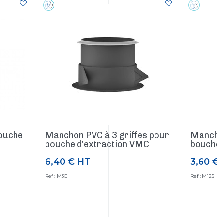
ouche
Manchon PVC à 3 griffes pour
Manch
bouche d'extraction VMC
bouch
6,40 €
HT
3,60 
Prix
Prix
Ref : M3G
Ref : M125