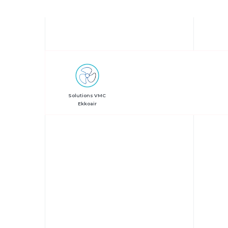
Solutions VMC
Ekkoair