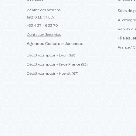
22 allée des artisans
Sites de 
69210 LENTILLY
Allemagn
+33 4 37 46 33 70
Républiqu
Contacter Jeremias
Filiales J
Agences Comptoir Jeremias
France /
C
Dépôt-comptoir - Lyon (69)
Dépôt-comptoir - Ile de France (93)
Dépôt-comptoir - Hoerdt (67)