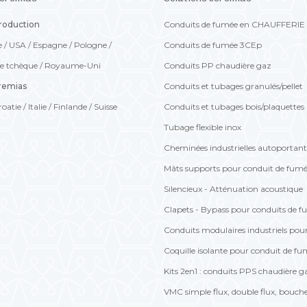
production
Conduits de fumée en CHAUFFERIE
e
/
USA
/
Espagne
/
Pologne
/
Conduits de fumée 3CEp
e tchèque
/
Royaume-Uni
Conduits PP chaudière gaz
eremias
Conduits et tubages granulés/pellet
roatie
/
Italie
/
Finlande
/
Suisse
Conduits et tubages bois/plaquettes
Tubage flexible inox
Cheminées industrielles autoportan
Mâts supports pour conduit de fum
Silencieux - Atténuation acoustique
Clapets - Bypass pour conduits de 
Conduits modulaires industriels pou
Coquille isolante pour conduit de f
Kits 2en1 : conduits PPS chaudière g
VMC simple flux, double flux, bouche