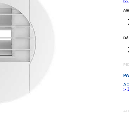
bou
Ali
Déb
PR
PA
AC
> 
AL