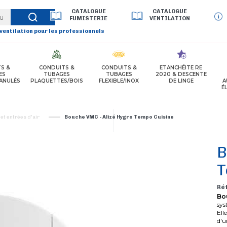
CATALOGUE
CATALOGUE
FUMISTERIE
VENTILATION
 ventilation pour les professionnels
S &
CONDUITS &
CONDUITS &
ETANCHÉITE RE
ES
TUBAGES
TUBAGES
2020 & DESCENTE
ANULÉS
PLAQUETTES/BOIS
FLEXIBLE/INOX
DE LINGE
A
É
et entrées d'air
Bouche VMC - Alizé Hygro Tempo Cuisine
B
T
Ré
Bou
sys
Ell
d'u