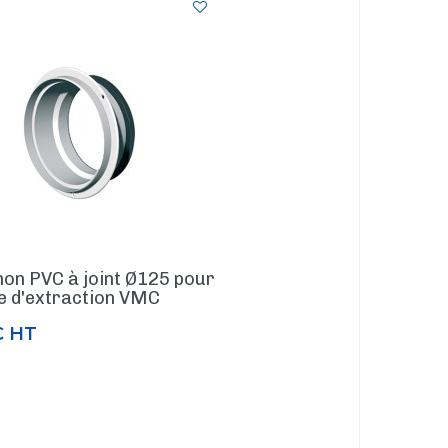
on PVC à joint Ø125 pour
e d'extraction VMC
€
HT