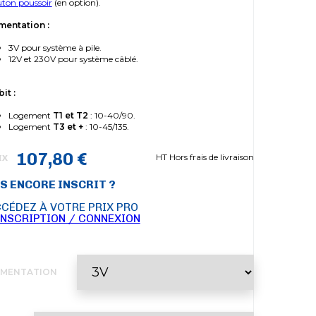
ton poussoir
(en option).
mentation :
3V pour système à pile.
12V et 230V pour système câblé.
it :
Logement
T1 et T2
: 10-40/90.
Logement
T3 et +
: 10-45/135.
107,80 €
HT Hors frais de livraison
IX
S ENCORE INSCRIT ?
CÉDEZ À VOTRE PRIX PRO
INSCRIPTION / CONNEXION
IMENTATION