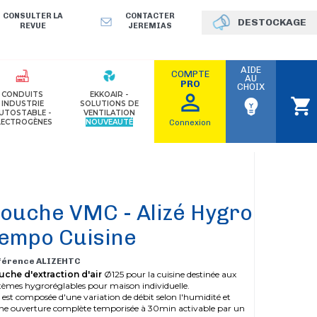
CONSULTER LA
CONTACTER
DESTOCKAGE
REVUE
JEREMIAS
AIDE
COMPTE
AU
PRO
CHOIX
perm_identity
CONDUITS
EKKOAIR -
shopping_cart
emoji_objects
INDUSTRIE
SOLUTIONS DE
UTOSTABLE -
VENTILATION
LECTROGÈNES
NOUVEAUTÉ
Connexion
ouche VMC - Alizé Hygro
empo Cuisine
férence ALIZEHTC
che d'extraction d'air
Ø125 pour la cuisine destinée aux
tèmes hygroréglables pour maison individuelle.
e est composée d'une variation de débit selon l'humidité et
ne ouverture complète temporisée à 30min activable par un