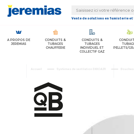
Panneau de gestion des cookies
Vente de solutions en fumisterie et
A PROPOS DE
CONDUITS &
CONDUITS &
CONDUIT
JEREMIAS
TUBAGES
TUBAGES
TUBAG
CHAUFFERIE
INDIVIDUEL ET
PELLETS/GR
COLLECTIF GAZ
Accueil
Systèmes de ventilation EKKOAIR
Bouches 