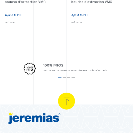
bouche d'extraction VMC
bouche d'extraction VMC
6,40 €
HT
3,60 €
HT
Prix
Prix
Ref : M3G
Ref : M125
100% PROS
Vente exclusivement réservée aux professionnels